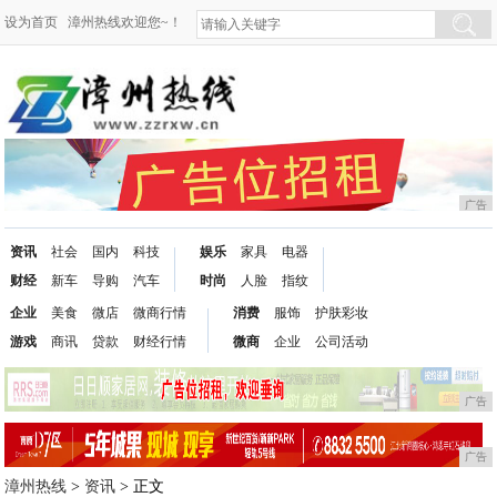
设为首页
漳州热线欢迎您~！
广告
资讯
社会
国内
科技
娱乐
家具
电器
财经
新车
导购
汽车
时尚
人脸
指纹
企业
美食
微店
微商行情
消费
服饰
护肤彩妆
游戏
商讯
贷款
财经行情
微商
企业
公司活动
广告
广告
漳州热线
>
资讯
> 正文