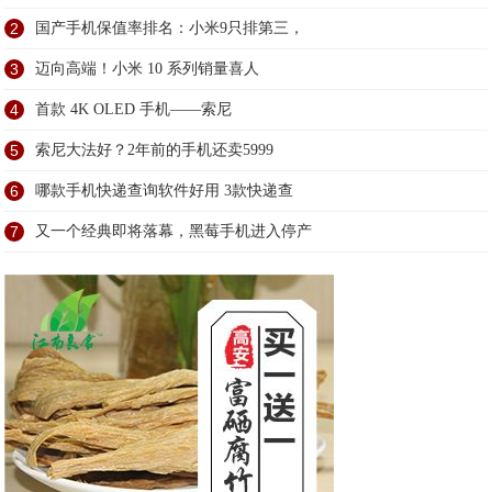
2
国产手机保值率排名：小米9只排第三，
3
迈向高端！小米 10 系列销量喜人
4
首款 4K OLED 手机——索尼
5
索尼大法好？2年前的手机还卖5999
6
哪款手机快递查询软件好用 3款快递查
7
又一个经典即将落幕，黑莓手机进入停产