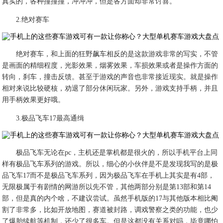
真实的，各种撞撞撞，冲冲冲，但是各方面却非常讨喜。
2.绝对赛车
绝对赛车，和上面的狂野飙车相反的是这款游戏非常的写实，不管
是画面的精细程度，光影效果，烟雾效果，车损效果或者是操作方面的
转向，刹车，撞击反馈。甚至于游戏的声音也非常接近现实。就是操作
相对来说比较硬核，劝退了部分休闲玩家。另外，游戏支持手柄，并且
用手柄效果更好哦。
3.极品飞车17最高通缉
极品飞车无论在pc，主机还是掌机都是很火的，所以手机平台上同
样有极品飞车系列的游戏。所以，细心的小伙伴是不是发现我写的是极
品飞车17而不是极品飞车系列，因为极品飞车在手机上其实是有4部，
无限极属于有剧情的网游所以先不管，其他两部分别是第13部和第14
部，但是真的内个啥，不建议尝试。虽然手机版的17与其他版本相比阉
割了非常多，比如开放地图，赛道被封路，调戏警察之类的功能，也少
了爆胎续航等机制，还少了很多车。但是这都没有关系对吗，毕竟哪怕