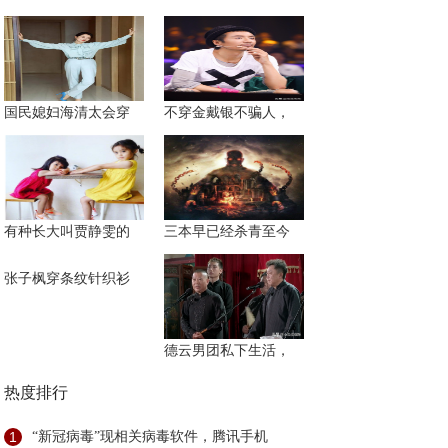
国民媳妇海清太会穿
不穿金戴银不骗人，
有种长大叫贾静雯的
三本早已经杀青至今
张子枫穿条纹针织衫
德云男团私下生活，
热度排行
1
“新冠病毒”现相关病毒软件，腾讯手机