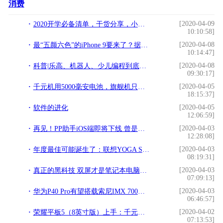
消费
[2020-04-09
2020开学必备清单，干货分享，小米商城哪些值得买？
10:10:58]
[2020-04-08
最“五颜六色”的iPhone 9要来了？据说它会是2020真香
10:14:47]
[2020-04-08
科普|乐高、机器人、少儿编程到底有什么区别？
09:30:17]
[2020-04-05
千元机用5000毫安电池，旗舰机只有4000毫安，这是为啥？
18:15:37]
[2020-04-05
软件的进化
12:06:59]
[2020-04-03
再见！PP助手iOS端即将下线 曾是中国最大的苹果助手
12:28:08]
[2020-04-03
年度最佳可能诞生了：联想YOGA S940笔记本电脑上市
08:19:31]
[2020-04-03
真正的黑科技 双屏才是笔记本电脑的未来？
07:09:13]
[2020-04-03
华为P40 Pro有望搭载索尼IMX 700：支持十六像素合一
06:46:57]
[2020-04-02
荣耀平板5（8英寸版）上手：千元影音扛把子
07:13:53]