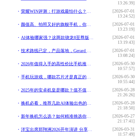
13:26:39]
[2026-07-01
荣耀WIN评测：打游戏最怕什么？这台手机治好了我的焦虑
13:24:52]
[2026-07-01
颜值高、拍照又好的旗舰手机，你选哪一款？
13:23:19]
[2026-07-01
AI体验哪家强？这两款骁龙8至尊版旗舰把智能玩明白了
13:19:43]
[2026-07-01
技术路线已定，产品落地，Gerard Williams离职影响有限
13:08:24]
[2026-05-30
2026年值得入手的高性价比手机推荐，“甜点机”性能新定义
10:57:57]
[2026-05-30
手机玩游戏，哪款芯片才是真正的硬核实力派？
10:55:44]
[2026-05-28
2025年的安卓机皇是哪款？值不值得买？
21:26:26]
[2026-05-28
换机必看，推荐几款AI体验出色的旗舰手机
21:18:50]
[2026-05-27
新年换机怎么选？如何精准挑选你的“本命旗舰”？
21:17:41]
[2026-03-31
洋宝出席郑翔洲2026开年演讲 分享“企业家权威IP打造
11:57:49]