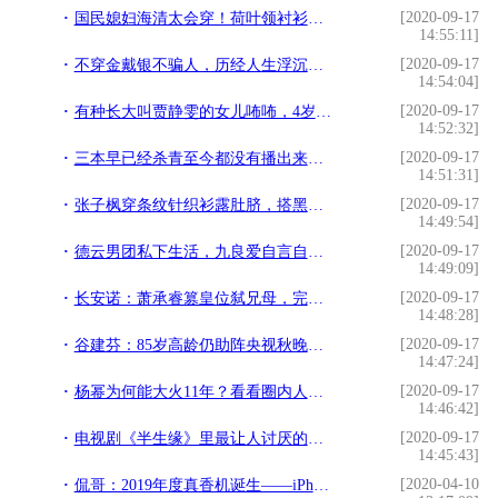
[2020-09-17
国民媳妇海清太会穿！荷叶领衬衫搭西裤美成焦点，超级精英范！
14:55:11]
[2020-09-17
不穿金戴银不骗人，历经人生浮沉的朴树，故事比歌声更动人
14:54:04]
[2020-09-17
有种长大叫贾静雯的女儿咘咘，4岁气质出众，一双小长腿实力吸睛
14:52:32]
[2020-09-17
三本早已经杀青至今都没有播出来的电视剧，全是由小说改编！
14:51:31]
[2020-09-17
张子枫穿条纹针织衫露肚脐，搭黑色工装裤还是那个学生
14:49:54]
[2020-09-17
德云男团私下生活，九良爱自言自语，鹤字科聊天句句离不开医院
14:49:09]
[2020-09-17
长安诺：萧承睿篡皇位弑兄母，完美"诛"心，成就帝王路
14:48:28]
[2020-09-17
谷建芬：85岁高龄仍助阵央视秋晚，和杨坤合作一个弹琴一个唱
14:47:24]
[2020-09-17
杨幂为何能大火11年？看看圈内人对她的评价，情商高的可怕
14:46:42]
[2020-09-17
电视剧《半生缘》里最让人讨厌的人：曼桢奶奶和妈妈，尤其是她妈
14:45:43]
[2020-04-10
侃哥：2019年度真香机诞生——iPhone XR