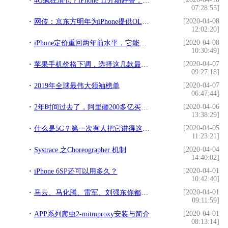
4G疯狂清仓？iPhone 11分期好香，买还是等5G iPhone呢？
07:28:55]
[2020-04-08
网传：京东方明年为iPhone提供OLED屏 成本下降20%
12:02:20]
[2020-04-08
iPhone定价重回两年前水平，它能挽救苹果吗？
10:30:49]
[2020-04-07
苹果手机价格下调，选择这几款最实惠，千万别买错
09:27:18]
[2020-04-07
2019年全球最伟大领袖榜单
06:47:44]
[2020-04-06
2年时间过去了，阿里砸200多亿买下来的大润发超市，现在怎样了？
13:38:29]
[2020-04-05
什么是5G？第一次有人把它讲得这么简单明了
11:23:21]
[2020-04-04
Systrace 之Choreographer 机制
14:40:02]
[2020-04-01
iPhone 6SP还可以用多久？
10:42:40]
[2020-04-01
马云、马化腾、雷军、刘强东你都认识！熟悉男富翁，却不知女富豪
09:11:59]
[2020-04-01
APP系列爬虫2-mitmproxy安装与简介
08:13:14]