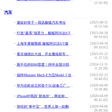
12:50:39]
汽车
[2025-08-31
遛娃好搭子～我选极狐汽车考拉
16:55:54]
[2023-04-18
打造“森系”场景力，极狐阿尔法S/T森林版首发亮相
09:10:02]
[2023-04-18
上海车展被围观 极狐阿尔法S/T森林版带你一起“森”呼吸
09:10:01]
[2025-01-22
看京城德比大战，开走魔核新车，北京汽车品牌之夜粉丝赢麻了！
11:37:53]
[2024-12-31
困不住的BJ60雷霆！跨年全国大联考，魔核电驱“猛”闯年关！
11:20:20]
[2022-02-23
福特Mustang Mach-E力压Model 3 当选最佳电动车
10:48:45]
[2020-04-09
华为在欧设立的首个5G设备工厂，年产值将达10亿欧元
10:39:48]
[2020-04-09
iPhone8P再跌"新低价"，网友称，太晚了，早干嘛去了
06:42:42]
[2020-04-06
曾经的“掌中宝”，世界上第一款翻盖折叠设计手机摩托罗拉328C
20:49:50]