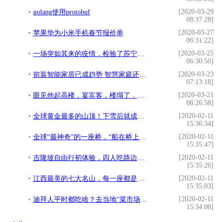
[2020-03-29
golang使用protobuf
08:37:28]
[2020-03-27
苹果华为小米手机春节报价单
06:31:22]
[2020-03-25
一场突如其来的疫情，检验了苏宁易购三大核心能力
06:30:50]
[2020-03-23
前装智能家居已成趋势 智慧家庭还有多远？
07:13:18]
[2020-03-21
眼见他起高楼，宴宾客，楼塌了，却正在王思聪身上逆袭了？
06:26:58]
[2020-02-11
全球黄金最多的山顶！下雪后就成了“云顶天宫”，是老子得道之地
15:36:34]
[2020-02-11
全球“最神奇”的一座桥，“船在桥上游，车在水下走”
15:35:47]
[2020-02-11
吉隆坡自由行初体验，四人吃路边摊花了300元，您说贵不贵
15:35:26]
[2020-02-11
江西最美的七大名山，每一座都是一幅画一个故事
15:35:03]
[2020-02-11
迪拜人平时都吃啥？去当地“菜市场”后，游客：贫穷限制了想象
15:34:08]