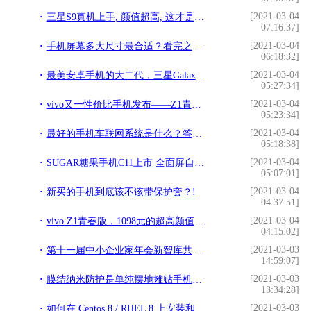
[2021-03-04
三星S9真机上手, 颜值超高, 这才是真正的全面屏手机!!
07:16:37]
[2021-03-04
手机屏幕多大尺寸最合适？看完之后就明白!
06:18:32]
[2021-03-04
最美安卓手机的大二代，三星Galaxy S9+开箱及编辑谈上手体验!
05:27:34]
[2021-03-04
vivo又一性价比手机发布——Z1青春版，1098元，有双摄有人脸识别!
05:23:34]
[2021-03-04
最好的手机车联网系统是什么？答案居然不是苹果!
05:18:38]
[2021-03-04
SUGAR糖果手机C11上市 全面屏自拍神器!
05:07:01]
[2021-03-04
新买的手机到底该不该带保护套？!
04:37:51]
[2021-03-04
vivo Z1青春版，1098元的超高颜值超高性价比手机!
04:15:02]
[2021-03-03
第十一届中小企业家年会新智库共推经济转型!
14:59:07]
[2021-03-03
膜结纳米防护是单纯摆地摊贴手机膜的吗!
13:34:28]
[2021-03-03
如何在 Centos 8 / RHEL 8 上安装和配置 VNC 服务器!