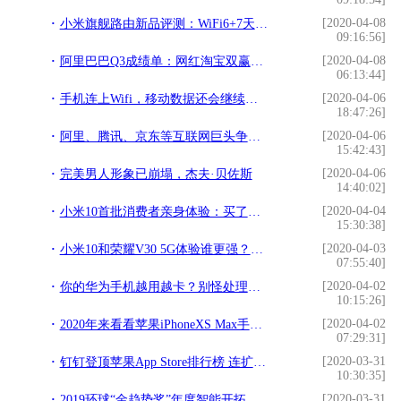
[2020-04-08
小米旗舰路由新品评测：WiFi6+7天线设计，售价599元，豪宅无惧
09:16:56]
[2020-04-08
阿里巴巴Q3成绩单：网红淘宝双赢，文娱改观
06:13:44]
[2020-04-06
手机连上Wifi，移动数据还会继续消耗吗？中国移动给出准确答复
18:47:26]
[2020-04-06
阿里、腾讯、京东等互联网巨头争相卖菜，为哪般？能赚钱吗？
15:42:43]
[2020-04-06
完美男人形象已崩塌，杰夫·贝佐斯
14:40:02]
[2020-04-04
小米10首批消费者亲身体验：买了个5G手机却没法用5G网络
15:30:38]
[2020-04-03
小米10和荣耀V30 5G体验谁更强？网友实测对比告诉你
07:55:40]
[2020-04-02
你的华为手机越用越卡？别怪处理器，肯定是这3个设置没调整好
10:15:26]
[2020-04-02
2020年来看看苹果iPhoneXS Max手机是真香机吗
07:29:31]
[2020-03-31
钉钉登顶苹果App Store排行榜 连扩2万台云服务器
10:30:35]
[2020-03-31
2019环球“金趋势奖”年度智能开拓奖项候选——小米路由器AC2100