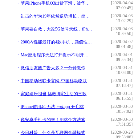
[2020-04-04
苹果iPhone手机Q3出货下滑，被华为甩开差距
07:00:45]
[2020-04-03
进击的华为19年依然逆势增长，坐稳世界第二！
13:02:29]
[2020-04-03
苹果要自救，大改5G信号天线，iPhone 12信号有救了？
10:59:50]
[2020-04-02
2000内性能最好的4款手机，颜值性能兼具，都是旗舰跳水价
08:01:48]
[2020-04-01
Mac应用程序无法打开提示不明开发者或文件损坏的解决办法
09:55:34]
[2020-03-31
微信朋友圈广告太多？一分钟教你全部关闭，还你一片清净
10:08:00]
[2020-03-31
中国移动物联卡官网-中国移动物联网卡是什么卡？
07:18:47]
[2020-03-31
家庭娱乐担当 拯救御宅生活的三款大屏电视推荐
06:15:55]
[2020-03-30
iPhone使用4G无法下载app 开启这个功能 超过200M也能快速下载
18:57:02]
[2020-03-30
说安卓手机卡的来！用这个方法索尼手机续航流畅度提升20%以上
17:31:35]
[2020-03-29
今日科普：什么是互联网金融模式。你了解每天都用的互联网吗？
09:53:08]