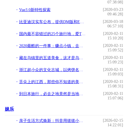
07:38:08]
[2020-03-23
Vue3.0新特性探索
09:46:28]
[2020-03-18
比亚迪汉实车公布，提供DM版和EV版车型可选，特斯拉“危险了”？
06:57:10]
[2020-02-11
国内最不容错过的25个旅行地，爱Ta就带Ta去...
15:10:20]
[2020-02-11
2020最酷的一件事：赚点小钱，去环游世界
15:09:52]
[2020-02-11
藏在乌镇里的五道美食，这才是乌镇特色，没吃过怎么算到过乌镇
15:09:23]
[2020-02-11
浙江超小众的文化古城，以烤饼名扬中国，游客：其实还有更多小吃
15:09:03]
[2020-02-11
舌尖上的江西，那些你不知道的美味，太馋人了
15:08:31]
[2020-02-11
到日本旅行，必去之地竟然是当地的超市！这是为什么？
15:07:06]
娱乐
[2026-02-15
亲子生活方式焕新：抖音用搓搓小手IP开启玩冬新体验
14:22:01]