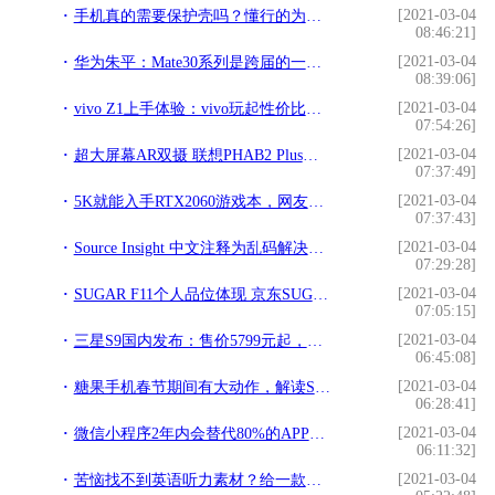
[2021-03-04
手机真的需要保护壳吗？懂行的为什么都不带套!
08:46:21]
[2021-03-04
华为朱平：Mate30系列是跨届的一代，渠道结构比渠道数量更重要!
08:39:06]
[2021-03-04
vivo Z1上手体验：vivo玩起性价比，连外观拍照都没放过!
07:54:26]
[2021-03-04
超大屏幕AR双摄 联想PHAB2 Plus手机全评测!
07:37:49]
[2021-03-04
5K就能入手RTX2060游戏本，网友：神舟真硬核!
07:37:43]
[2021-03-04
Source Insight 中文注释为乱码解决办法!
07:29:28]
[2021-03-04
SUGAR F11个人品位体现 京东SUGAR手机旗舰店2499元销售中!
07:05:15]
[2021-03-04
三星S9国内发布：售价5799元起，打99分怕他骄傲!
06:45:08]
[2021-03-04
糖果手机春节期间有大动作，解读SUGAR S9霸屏广告!
06:28:41]
[2021-03-04
微信小程序2年内会替代80%的APP吗？!
06:11:32]
[2021-03-04
苦恼找不到英语听力素材？给一款神奇app有音频有文本有翻译!