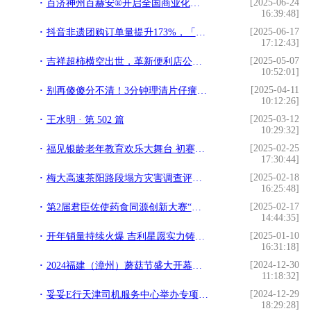
[2025-06-24
百济神州百赫安®开启全国商业化供货和临床实践
16:39:48]
[2025-06-17
抖音非遗团购订单量提升173%，「发现宝藏小城-有非遗」乘热开启
17:12:43]
[2025-05-07
吉祥超柿横空出世，革新便利店公开透明开店新模式​
10:52:01]
[2025-04-11
别再傻傻分不清！3分钟理清片仔癀与“片仔癀草”
10:12:26]
[2025-03-12
王水明 · 第 502 篇
10:29:32]
[2025-02-25
福见银龄老年教育欢乐大舞台 初赛（漳州赛区）圆满落幕
17:30:44]
[2025-02-18
梅大高速茶阳路段塌方灾害调查评估报告反思
16:25:48]
[2025-02-17
第2届君臣佐使药食同源创新大赛“中医经典方剂组”获奖名单
14:44:35]
[2025-01-10
开年销量持续火爆 吉利星愿实力铸造单周销冠
16:31:18]
[2024-12-30
2024福建（漳州）蘑菇节盛大开幕，共襄食用菌产业盛举
11:18:32]
[2024-12-29
妥妥E行天津司机服务中心举办专项培训 响应全国11月消防宣传月
18:29:28]