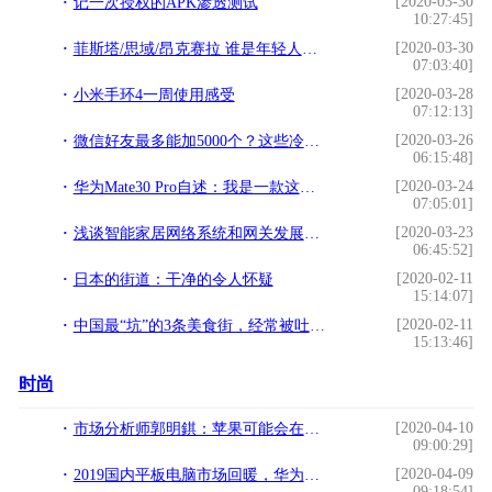
[2020-03-30
记一次授权的APK渗透测试
10:27:45]
[2020-03-30
菲斯塔/思域/昂克赛拉 谁是年轻人心头好？
07:03:40]
[2020-03-28
小米手环4一周使用感受
07:12:13]
[2020-03-26
微信好友最多能加5000个？这些冷知识，看完让你涨知识
06:15:48]
[2020-03-24
华为Mate30 Pro自述：我是一款这样的旗舰
07:05:01]
[2020-03-23
浅谈智能家居网络系统和网关发展预测
06:45:52]
[2020-02-11
日本的街道：干净的令人怀疑
15:14:07]
[2020-02-11
中国最“坑”的3条美食街，经常被吐槽，还有人上当，你去过吗？
15:13:46]
时尚
[2020-04-10
市场分析师郭明錤：苹果可能会在新电脑中首次放弃英特尔芯片
09:00:29]
[2020-04-09
2019国内平板电脑市场回暖，华为成为了苹果最大竞争对手
09:18:54]