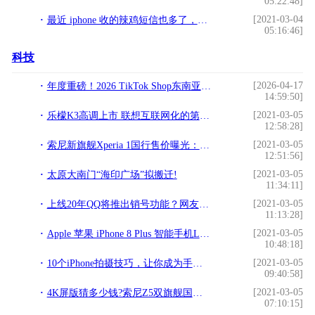
05:22:48]
[2021-03-04
最近 iphone 收的辣鸡短信也多了，太烦了，小编给你提供解决方案!
05:16:46]
科技
[2026-04-17
年度重磅！2026 TikTok Shop东南亚跨境电商年度峰会定档5月22日，带你跑出全新加速度
14:59:50]
[2021-03-05
乐檬K3高调上市 联想互联网化的第一步!
12:58:28]
[2021-03-05
索尼新旗舰Xperia 1国行售价曝光：6299元人民币!
12:51:56]
[2021-03-05
太原大南门“海印广场”拟搬迁!
11:34:11]
[2021-03-05
上线20年QQ将推出销号功能？网友：承载了整个青春，不会卸载!
11:13:28]
[2021-03-05
Apple 苹果 iPhone 8 Plus 智能手机Lightning转接线音质测评报告 [Soomal]!
10:48:18]
[2021-03-05
10个iPhone拍摄技巧，让你成为手机摄影大师!
09:40:58]
[2021-03-05
4K屏版猜多少钱?索尼Z5双旗舰国内发布!
07:10:15]