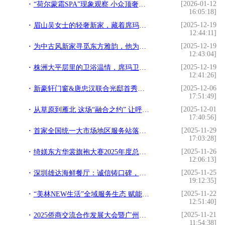
[2026-01-12
“荷尔蒙霜SPA”现象观察 小众顶奢如何悄然定义精英女性“抗衰”新标准？
16:05:18]
[2025-12-19
眉山吴女士的轻奢新家，藏着席玛卫浴 10 年不变的信赖
12:44:11]
[2025-12-19
为中古风新家寻觅东方雅韵，他为何对席玛卫浴一见倾心？
12:43:04]
[2025-12-19
株洲大平层里的卫浴温情，席玛卫浴与设计师的完美邂逅
12:41:26]
[2025-12-06
新豪轩门窗&唐忠汉联合光邸首秀广州设计周，开启光影空间的艺术之旅
17:51:49]
[2025-12-01
从草原到雁北 这场“融合之约” 让呼伦贝尔优品火遍华北
17:40:56]
[2025-11-29
首家全国统一大市场地区服务站落地开平
17:03:28]
[2025-11-26
绮媄东方华裳旗袍大赛2025年度总决赛在广州成功举办！
12:06:13]
[2025-11-25
深圳雄达海鲜餐厅：诚信铸口碑，食住一体享鲜惠
19:12:35]
[2025-11-22
“美林NEW生活”全域服务生态 赋能美好生活新体验
12:51:40]
[2025-11-21
2025侨商交流合作发展大会暨广州市台山商会成立十周年庆祝大会圆满举办
11:54:38]