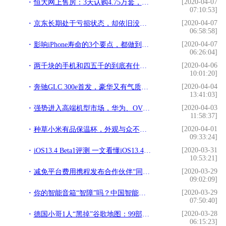
[2020-04-07
恒大网上售房：3天认购4.75万套，价值580亿，还有什么互联网不能干
07:10:53]
[2020-04-07
京东长期处于亏损状态，却依旧没有倒闭，这其中又有什么缘故呢？
06:58:58]
[2020-04-07
影响iPhone寿命的3个要点，都做到或能再坚持几年，你做到几点？
06:26:04]
[2020-04-06
两千块的手机和四五千的到底有什么区别？
10:01:20]
[2020-04-04
奔驰GLC 300e首发，豪华又有气质，再现德系高端品质，价格提升
13:41:03]
[2020-04-03
强势进入高端机型市场，华为、OV们的日子不好过了？
11:58:37]
[2020-04-01
种草小米有品保温杯，外观与众不同，保温能力印象深刻
09:33:24]
[2020-03-31
iOS13.4 Beta1评测 一文看懂iOS13.4新特性与升降级攻略
10:53:21]
[2020-03-29
减免平台费用携程发布合作伙伴“同袍”计划
09:02:09]
[2020-03-29
你的智能音箱“智障”吗？中国智能音箱市场销量近6000万台
07:50:40]
[2020-03-28
德国小哥1人“黑掉”谷歌地图：99部手机就能造成交通拥堵
06:15:23]