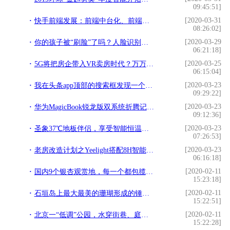
09:45:51]
[2020-03-31
快手前端发展：前端中台化、前端智能化，我们一直在追赶什么？
08:26:02]
[2020-03-29
你的孩子被“刷脸”了吗？人脸识别进入校园引争议
06:21:18]
[2020-03-25
5G将把房企带入VR卖房时代？万万没想到，VR被直播截胡了
06:15:04]
[2020-03-23
我在头条app顶部的搜索框发现一个“新大陆”，或许你早就知道了
09:29:22]
[2020-03-23
华为MagicBook锐龙版双系统折腾记六：matlab
09:12:36]
[2020-03-23
圣象37℃地板伴侣，享受智能恒温的舒适感
07:26:53]
[2020-03-23
老房改造计划之Yeelight搭配8H智能窗帘新升级
06:16:18]
[2020-02-11
国内9个银杏观赏地，每一个都包揽了半个秋天的美
15:23:18]
[2020-02-11
石垣岛上最大最美的珊瑚形成的锺乳洞，20万年前这里是海底
15:22:51]
[2020-02-11
北京一“低调”公园，水穿街巷、庭院人家，被称为“首都的江南”
15:22:28]