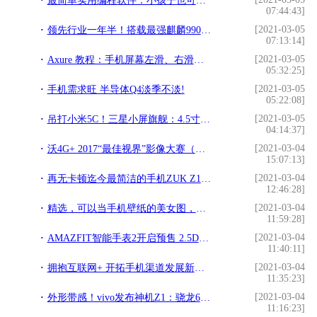
最简单实用编程软件：小孩子也可以编程，超好用!
07:44:43]
[2021-03-05
领先行业一年半！搭载最强麒麟990 5G SoC 荣耀V30 PRO正式发布!
07:13:14]
[2021-03-05
Axure 教程：手机屏幕左滑、右滑、上下滑动如何实现？!
05:32:25]
[2021-03-05
手机需求旺 半导体Q4淡季不淡!
05:22:08]
[2021-03-05
吊打小米5C！三星小屏旗舰：4.5寸+骁龙626，仅699！!
04:14:37]
[2021-03-04
沃4G+ 2017“最佳视界”影像大赛（主题：年轻就要有型有摄）网络票选揭晓!
15:07:13]
[2021-03-04
再无卡顿迄今最简洁的手机ZUK Z1独家首发试用!
12:46:28]
[2021-03-04
精选，可以当手机壁纸的美女图，值得收藏!
11:59:28]
[2021-03-04
AMAZFIT智能手表2开启预售 2.5D水漾屏售价999元起!
11:40:11]
[2021-03-04
拥抱互联网+ 开拓手机渠道发展新业态!
11:35:23]
[2021-03-04
外形带感！vivo发布神机Z1：骁龙660/1798元!
11:16:23]