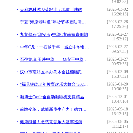
19:02:53]
[2026-03-02
天府农科纯乡菜籽油：地道川味的厨房之选
16:20:13]
[2026-02-28
宁夏“海原老味道”年货节将登陆漳州古城
17:25:26]
[2026-02-27
九龙壁石(华安玉)中华C龙南靖青铜韵
11:52:12]
[2026-02-27
中华C龙：一石越千年，当立中华名石之首
09:57:35]
[2026-02-27
石孕龙魂 玉映中华——华安玉中华C龙镌刻民族文化印记
09:53:33]
[2026-02-09
汉中市南郑区举办乌木金丝楠雕刻作品展
15:37:32]
[2026-01-20
“福见银龄老年教育欢乐大舞台”2026春节联欢晚会在榕上演
10:30:35]
[2025-12-01
咖博士Castle全自动咖啡机支撑精品进阶，上海咖啡进修课圆满落幕
10:47:16]
[2025-09-18
前瞻变革，赋能新质生产力！德力西电气邀您共赴SNEC 2024
16:12:15]
[2025-08-05
健康能量！念慈菴音乐大篷车巡演漳州站回顾
11:12:17]