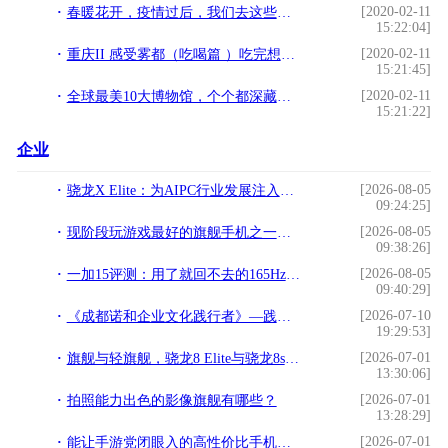
[2020-02-11
春暖花开，疫情过后，我们去这些地方看花吧
15:22:04]
[2020-02-11
重庆II 感受雾都（吃喝篇 ）吃完想在重庆买房
15:21:45]
[2020-02-11
全球最美10大博物馆，个个都深藏不露
15:21:22]
企业
[2026-08-05
骁龙X Elite：为AIPC行业发展注入强劲动力
09:24:25]
[2026-08-05
现阶段玩游戏最好的旗舰手机之一，游戏狂魔红魔11 Pro评测
09:38:26]
[2026-08-05
一加15评测：用了就回不去的165Hz，游戏党这次真的赢了
09:40:29]
[2026-07-10
《成都诺和企业文化践行者》—践行文化，榜样力量
19:29:53]
[2026-07-01
旗舰与轻旗舰，骁龙8 Elite与骁龙8s Gen4，8s至尊不存在
13:30:06]
[2026-07-01
拍照能力出色的影像旗舰有哪些？
13:28:29]
[2026-07-01
能让手游党闭眼入的高性价比手机是哪款？