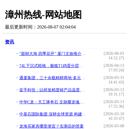
漳州热线-网站地图
最后更新时间：2026-08-07 02:04:04
资讯
[2026-06-03
“面朝大海 四季花开” 厦门文旅推介会举办 共绘旅游发展新篇章
14:52:27]
[2026-04-13
74L下沉式暗格，极狐T1鸡蛋分层放，易碎品不滚不碎
17:03:24]
[2026-03-31
通厦集团，三十余载精耕商地 多元布局铸就城市标杆
14:41:43]
[2026-03-13
蓝手科技：以研发精度铸产品温度 打造生活级智能电子标杆
19:31:17]
[2026-03-13
中华C龙：天工琢奇石 文脉耀龙魂 权威官媒聚焦点赞
17:55:36]
[2026-03-10
中基石国际集团 深耕全球资源 构建贸易物流产业生态
16:33:47]
[2026-03-08
龙海买家具哪里便宜？实测后的答案