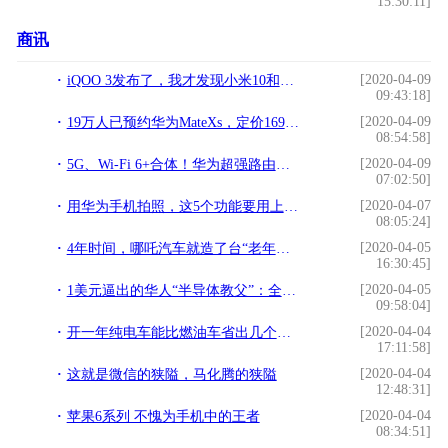
15:30:11]
商讯
[2020-04-09
iQOO 3发布了，我才发现小米10和荣耀V30 PRO是真的香！
09:43:18]
[2020-04-09
19万人已预约华为MateXs，定价16999元3月5日首销，二手市场已炒到3万元
08:54:58]
[2020-04-09
5G、Wi-Fi 6+合体！华为超强路由器5G CPE Pro 2开启上网新时代
07:02:50]
[2020-04-07
用华为手机拍照，这5个功能要用上，效果堪称网红，手残党必备
08:05:24]
[2020-04-05
4年时间，哪吒汽车就造了台“老年代步车”？
16:30:45]
[2020-04-05
1美元逼出的华人“半导体教父”：全球高科技，没有他就做不出来
09:58:04]
[2020-04-04
开一年纯电车能比燃油车省出几个钱？来给你算一笔账
17:11:58]
[2020-04-04
这就是微信的狭隘，马化腾的狭隘
12:48:31]
[2020-04-04
苹果6系列 不愧为手机中的王者
08:34:51]