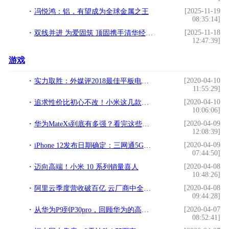
[2025-11-19
冯悦鸿：铝，有望成为全球金属之王
08:35:14]
[2025-11-18
双线并进 为爱固筑 顶固携手清华经管学院支持教育健康
12:47:39]
游戏
[2020-04-10
实力取胜：外媒评2018最佳平板电脑Top7出炉
11:55:29]
[2020-04-10
追求性价比初心不改！小米这几款高品亲民神器，款款都让友商服气
10:06:06]
[2020-04-09
华为MateXs到底有多强？看完这些神操作我真的服了
12:08:39]
[2020-04-09
iPhone 12发布日期确定：三网通5G+三摄+大电池，价格感人
07:44:50]
[2020-04-08
迈向高端！小米 10 系列销量喜人
10:48:26]
[2020-04-08
阿里云季度营收破百亿 云厂商中全球第三家
09:44:28]
[2020-04-07
从华为P9到P30pro，回顾华为的高端之路
08:52:41]