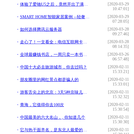
[2020-03-29
体验了爱驰U5之后，竟然开出了满满的幸福感
10:47:01]
[2020-03-29
SMART HOME智能家居案例 --轻奢、智慧家居先行者
07:28:05]
[2020-03-28
如何选择腾讯云服务器
09:27:46]
[2020-03-28
走心了！一文看全：电信互联网卡套餐整合版
08:14:35]
[2020-03-26
全球最赚钱书店，一周只卖一本书，占地仅有15平米
06:57:48]
[2020-02-11
中国十大必去旅游城市，你去过吗？
15:33:21]
[2020-02-11
朋友圈里的网红景点都是骗人的
15:33:01]
[2020-02-11
游客舌尖上的北京：3天5种京味儿——除了美食，还有人情
15:32:32]
[2020-02-11
青海，它值得你去100次
15:30:54]
[2020-02-11
中国最美的六大名山，, 你知道几个
15:30:30]
[2020-02-11
它与热干面齐名，是东北人最爱的武汉小吃，待胜利时，我要顿顿吃