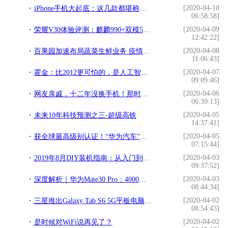
[2020-04-10
iPhone手机大起底：这几款都堪称是经典，你还在用它吗？
06:58:58]
[2020-04-09
荣耀V30体验评测：麒麟990+双模5G，一款各方面都很稳的5G真旗舰
12:42:22]
[2020-04-08
百果园加速布局蔬菜生鲜业务 疫情下自营电商呈2.5倍增长
11:06:43]
[2020-04-07
霍金：比2012更可怕的，是人工智能？
09:09:46]
[2020-04-06
网友亲戚，十二年没换手机！那时候的机子质量真是高啊
06:39:13]
[2020-04-05
未来10年科技预测之三-超级高铁
14:37:41]
[2020-04-05
获全球最高级别认证！“华为汽车”被挖到里程碑式突破，机构高呼这个风口渐行渐近
07:15:44]
[2020-04-03
2019年8月DIY装机指南：从入门到高端的组装电脑主机配置推荐
09:37:52]
[2020-04-03
深度解析｜华为Mate30 Pro：4000万双主摄真实水平咋样？
08:44:34]
[2020-04-02
三星推出Galaxy Tab S6 5G平板电脑骁龙855-系全球首款5G平板
08:54:43]
[2020-04-02
是时候对WiFi说再见了？