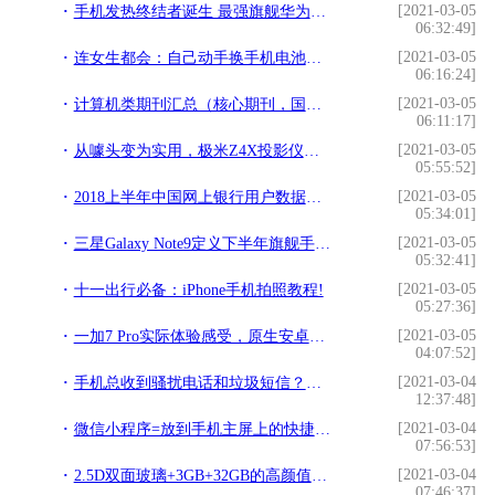
[2021-03-05
手机发热终结者诞生 最强旗舰华为Mate20或搭载石墨烯散热技术!
06:32:49]
[2021-03-05
连女生都会：自己动手换手机电池、清洁摄像头!
06:16:24]
[2021-03-05
计算机类期刊汇总（核心期刊，国家级期刊）!
06:11:17]
[2021-03-05
从噱头变为实用，极米Z4X投影仪评测!
05:55:52]
[2021-03-05
2018上半年中国网上银行用户数据分析：用户规模达4.17亿!
05:34:01]
[2021-03-05
三星Galaxy Note9定义下半年旗舰手机流行趋势!
05:32:41]
[2021-03-05
十一出行必备：iPhone手机拍照教程!
05:27:36]
[2021-03-05
一加7 Pro实际体验感受，原生安卓也并不差!
04:07:52]
[2021-03-04
手机总收到骚扰电话和垃圾短信？记住这些屏蔽措施！!
12:37:48]
[2021-03-04
微信小程序=放到手机主屏上的快捷方式？!
07:56:53]
[2021-03-04
2.5D双面玻璃+3GB+32GB的高颜值手机，从1699元直降750元!
07:46:37]