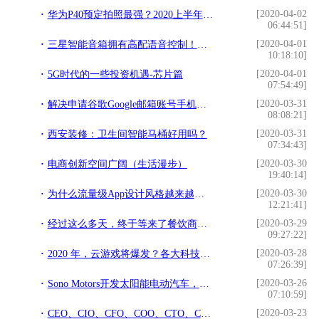
[2020-04-02
华为P40预定拍照最强？2020上半年旗舰机盘点
06:44:51]
[2020-04-01
三星智能音箱拥有高配语音控制！为什么备受关注呢？
10:18:10]
[2020-04-01
5G时代的一些投资机遇-芯片篇
07:54:49]
[2020-03-31
解决申请谷歌Google邮箱账号手机号码不能验证的问题
08:08:21]
[2020-03-31
西安装修：卫生间智能马桶好用吗？
07:34:43]
[2020-03-30
电商创新空间广阔（生活漫步）
19:40:14]
[2020-03-30
为什么流量级App设计风格越来越趋同了？
12:21:41]
[2020-03-29
经过这么多天，终于等来了餐饮商户的好消息
09:27:22]
[2020-03-28
2020 年，云游戏将爆发？各大科技公司云游戏布局大曝光
07:26:39]
[2020-03-26
Sono Motors开发太阳能电动汽车，每天可提供34KM续航
07:10:59]
[2020-03-23
CEO、CIO、CFO、COO、CTO、CKO、CMO都是什么职能？