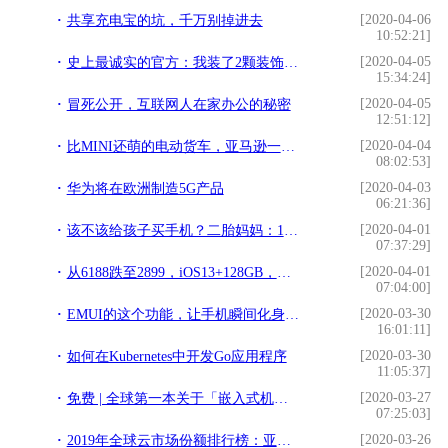
[2020-04-06
共享充电宝的坑，千万别掉进去
10:52:21]
[2020-04-05
史上最诚实的官方：我装了2颗装饰摄像头
15:34:24]
[2020-04-05
冒死公开，互联网人在家办公的秘密
12:51:12]
[2020-04-04
比MINI还萌的电动货车，亚马逊一次下订10万辆，不找特斯拉
08:02:53]
[2020-04-03
华为将在欧洲制造5G产品
06:21:36]
[2020-04-01
该不该给孩子买手机？二胎妈妈：13岁给他买手机，我很后悔
07:37:29]
[2020-04-01
从6188跌至2899，iOS13+128GB，果粉：真不该买那么早
07:04:00]
[2020-03-30
EMUI的这个功能，让手机瞬间化身门禁卡
16:01:11]
[2020-03-30
如何在Kubernetes中开发Go应用程序
11:05:37]
[2020-03-27
免费 | 全球第一本关于「嵌入式机器学习」的书籍出版啦
07:25:03]
[2020-03-26
2019年全球云市场份额排行榜：亚马逊第一，阿里云第四