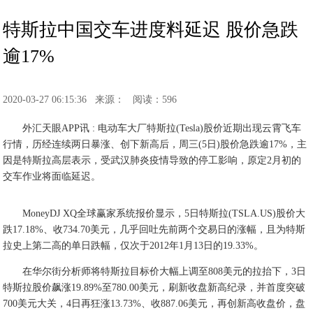
特斯拉中国交车进度料延迟 股价急跌
逾17%
2020-03-27 06:15:36
来源：
阅读：596
外汇天眼APP讯 : 电动车大厂特斯拉(Tesla)股价近期出现云霄飞车
行情，历经连续两日暴涨、创下新高后，周三(5日)股价急跌逾17%，主
因是特斯拉高层表示，受武汉肺炎疫情导致的停工影响，原定2月初的
交车作业将面临延迟。
MoneyDJ XQ全球赢家系统报价显示，5日特斯拉(TSLA.US)股价大
跌17.18%、收734.70美元，几乎回吐先前两个交易日的涨幅，且为特斯
拉史上第二高的单日跌幅，仅次于2012年1月13日的19.33%。
在华尔街分析师将特斯拉目标价大幅上调至808美元的拉抬下，3日
特斯拉股价飙涨19.89%至780.00美元，刷新收盘新高纪录，并首度突破
700美元大关，4日再狂涨13.73%、收887.06美元，再创新高收盘价，盘