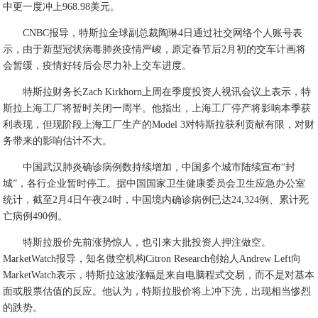
中更一度冲上968.98美元。
CNBC报导，特斯拉全球副总裁陶琳4日通过社交网络个人账号表
示，由于新型冠状病毒肺炎疫情严峻，原定春节后2月初的交车计画将
会暂缓，疫情好转后会尽力补上交车进度。
特斯拉财务长Zach Kirkhorn上周在季度投资人视讯会议上表示，特
斯拉上海工厂将暂时关闭一周半。他指出，上海工厂停产将影响本季获
利表现，但现阶段上海工厂生产的Model 3对特斯拉获利贡献有限，对财
务带来的影响估计不大。
中国武汉肺炎确诊病例数持续增加，中国多个城市陆续宣布“封
城”，各行企业暂时停工。据中国国家卫生健康委员会卫生应急办公室
统计，截至2月4日午夜24时，中国境内确诊病例已达24,324例、累计死
亡病例490例。
特斯拉股价先前涨势惊人，也引来大批投资人押注做空。
MarketWatch报导，知名做空机构Citron Research创始人Andrew Left向
MarketWatch表示，特斯拉这波涨幅是来自电脑程式交易，而不是对基本
面或股票估值的反应。他认为，特斯拉股价将上冲下洗，出现相当惨烈
的跌势。