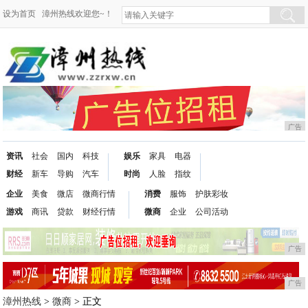
设为首页
漳州热线欢迎您~！
广告
资讯
社会
国内
科技
娱乐
家具
电器
财经
新车
导购
汽车
时尚
人脸
指纹
企业
美食
微店
微商行情
消费
服饰
护肤彩妆
游戏
商讯
贷款
财经行情
微商
企业
公司活动
广告
广告
漳州热线
>
微商
> 正文