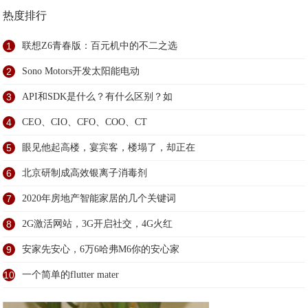
热度排行
1
联想Z6青春版：百元机中的不二之选
2
Sono Motors开发太阳能电动
3
API和SDK是什么？有什么区别？如
4
CEO、CIO、CFO、COO、CT
5
眼见他起高楼，宴宾客，楼塌了，却正在
6
北京研制成高效银离子消毒剂
7
2020年房地产智能家居的几个关键词
8
2G激活网站，3G开启社交，4G火红
9
安家先安心，6万6哈弗M6你的安心家
10
一个简单的flutter mater