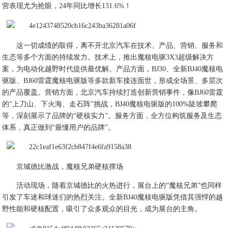
营表现尤为抢眼，24年同比增长131.6%！
这一切成绩的取得，离不开北京汽车在技术、产品、营销、服务和
生态等多个方面的持续发力。技术上，推出魔核电驱3X3超级解决方
案，为电动化越野时代提供最优解。产品方面，BJ30、全新BJ40魔核电
驱版、BJ60雷霆魔核电驱版等多款新车接连面世，形成全场景、多层次
的产品覆盖。营销方面，北京汽车持续打造创新营销事件，像BJ60雷霆
的“上刀山、下火海、走石阵”挑战，BJ40魔核电驱版的100%陡坡攀爬
等，深刻展示了品牌的“硬核实力”。服务方面，全方位构筑服务及生态
体系，真正做到“最懂用户的品牌”。
京城德比激战，魔核兄弟硬核撑场
活动现场，随着京城德比的火热进行，展台上的“魔核兄弟”也同样
引发了车迷和球迷们的热烈关注。全新BJ40魔核电驱版凭借其强悍的越
野性能和硬核配置，吸引了众多观众的目光，成为展台的主角。