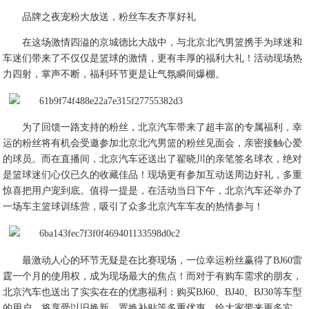
品牌之夜宠粉大放送，粉丝车友齐享好礼
在这场激情四溢的京城德比大战中，与北京北汽男篮携手为球迷和
车迷们带来了不仅仅是篮球的激情，更有丰厚的福利大礼！活动现场热
力四射，掌声不断，福利环节更是让气氛瞬间爆棚。
为了回馈一路支持的粉丝，北京汽车带来了超丰富的专属福利，幸
运的粉丝将有机会受邀参加北京北汽男篮的粉丝见面会，亲密接触心爱
的球员。而在直播间，北京汽车还送出了翟晓川的亲笔签名球衣，绝对
是篮球迷们心仪已久的收藏佳品！现场更有参加互动送周边好礼，多重
惊喜把用户宠到底。值得一提是，在活动当日下午，北京汽车还举办了
一场车主篮球训练营，吸引了众多北京汽车车友的热情参与！
最激动人心的环节无疑是在比赛现场，一位幸运粉丝赢得了BJ60雷
霆一个月的使用权，成为现场最大的焦点！而对于有购车需求的朋友，
北京汽车也送出了实实在在的优惠福利：购买BJ60、BJ40、BJ30等车型
的用户，将享受以旧换新、置换补贴等多重优惠，给大家带来更多实