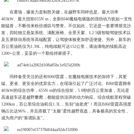
在赛场，爆发力是制胜关键，在越野车同样也是。最大功率
403kW、最大扭矩655N·m，全新BJ40魔核电驱版的强劲动力犹如一支性
能猛兽，不断传来粉丝感叹与赞誉。不仅如此，它还是一套赛博朋克沙
发，四轮独立悬架系统、满配座椅、全景天窗、L2.5级智能驾驶技术以
及五屏联动系统等高端配置，让驾驶体验更加舒适便捷。另外，新车的
百公里油耗仅为1.39L，纯电续航可达152公里，满油满电的续航高达
1200+公里，妥妥的一个勤俭持家搭子。
同样备受关注的还有BJ60雷霆，在魔核电驱技术的加持下，其更
猛、更省、更安全的优异实力，在现场引起了广泛讨论。BJ60雷霆拥有
403kW的综合功率，655N·m的综合扭矩，5.8秒的百公里加速，无论是
高速超车还是越野攀爬，都能提供澎湃的动力响应。综合续航里程突破
1200km，百公里综合油耗仅1.3L，告别“油老虎”！而且BJ60雷霆高强度
钢占比达96%，并且搭载了“太极”柔性越野底盘，具备极高的安全性，
成为用户的“靠谱队友”。