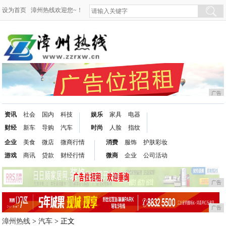
设为首页
漳州热线欢迎您~！
广告
资讯
社会
国内
科技
娱乐
家具
电器
财经
新车
导购
汽车
时尚
人脸
指纹
企业
美食
微店
微商行情
消费
服饰
护肤彩妆
游戏
商讯
贷款
财经行情
微商
企业
公司活动
广告
广告
漳州热线
>
汽车
> 正文