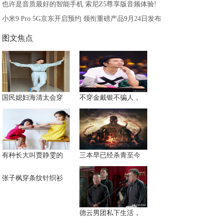
也许是音质最好的智能手机 索尼Z5尊享版音频体验!
小米9 Pro 5G京东开启预约 领衔重磅产品9月24日发布
图文焦点
国民媳妇海清太会穿
不穿金戴银不骗人，
有种长大叫贾静雯的
三本早已经杀青至今
张子枫穿条纹针织衫
德云男团私下生活，