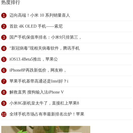
热度排行
1
迈向高端！小米 10 系列销量喜人
2
首款 4K OLED 手机——索尼
3
国产手机保值率排名：小米9只排第三，
4
“新冠病毒”现相关病毒软件，腾讯手机
5
iOS13.4Beta5推出，苹果公
6
iPhone8P再跌新低价，网友称，
7
苹果手机基带高通还是Intel好？i
8
解救直男 搜狗输入法iPhone V
9
小米8G新机皇太牛了，直接杠上苹果8
10
全球手机市场占有率最新排名出炉！苹果