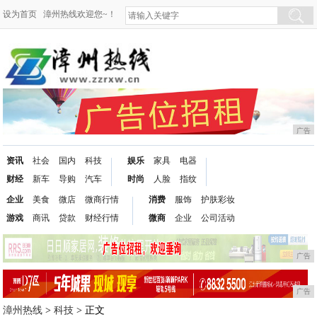
设为首页
漳州热线欢迎您~！
广告
资讯
社会
国内
科技
娱乐
家具
电器
财经
新车
导购
汽车
时尚
人脸
指纹
企业
美食
微店
微商行情
消费
服饰
护肤彩妆
游戏
商讯
贷款
财经行情
微商
企业
公司活动
广告
广告
漳州热线
>
科技
> 正文