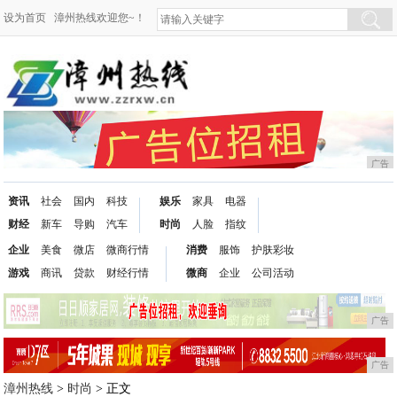
设为首页
漳州热线欢迎您~！
广告
资讯
社会
国内
科技
娱乐
家具
电器
财经
新车
导购
汽车
时尚
人脸
指纹
企业
美食
微店
微商行情
消费
服饰
护肤彩妆
游戏
商讯
贷款
财经行情
微商
企业
公司活动
广告
广告
漳州热线
>
时尚
> 正文