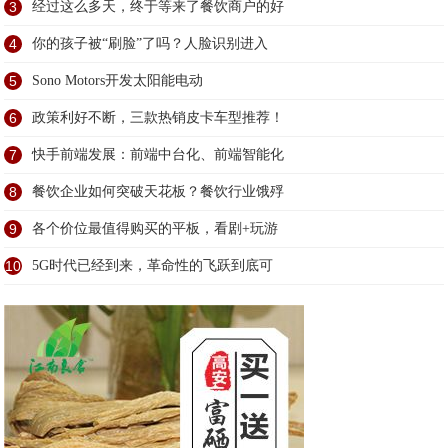
3
经过这么多天，终于等来了餐饮商户的好
4
你的孩子被“刷脸”了吗？人脸识别进入
5
Sono Motors开发太阳能电动
6
政策利好不断，三款热销皮卡车型推荐！
7
快手前端发展：前端中台化、前端智能化
8
餐饮企业如何突破天花板？餐饮行业饿殍
9
各个价位最值得购买的平板，看剧+玩游
10
5G时代已经到来，革命性的飞跃到底可