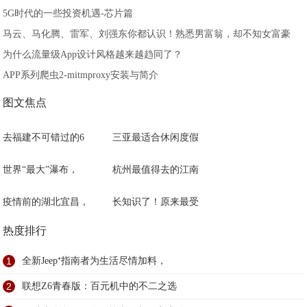
5G时代的一些投资机遇-芯片篇
马云、马化腾、雷军、刘强东你都认识！熟悉男富翁，却不知女富豪
为什么流量级App设计风格越来越趋同了？
APP系列爬虫2-mitmproxy安装与简介
图文焦点
去福建不可错过的6
三亚最适合休闲度假
世界“最大”瀑布，
杭州最值得去的江南
疫情前的湖北宜昌，
长知识了！原来最受
热度排行
1
全新Jeep⁺指南者为生活尽情加料，
2
联想Z6青春版：百元机中的不二之选