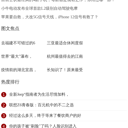
小牛电动发布全球首款L2级别自动驾驶电摩
苹果要自救，大改5G信号天线，iPhone 12信号有救了？
图文焦点
去福建不可错过的6
三亚最适合休闲度假
世界“最大”瀑布，
杭州最值得去的江南
疫情前的湖北宜昌，
长知识了！原来最受
热度排行
1
全新Jeep⁺指南者为生活尽情加料，
2
联想Z6青春版：百元机中的不二之选
3
经过这么多天，终于等来了餐饮商户的好
4
你的孩子被“刷脸”了吗？人脸识别进入