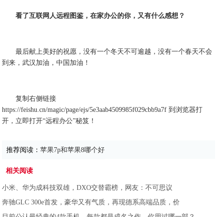
看了互联网人远程图鉴，在家办公的你，又有什么感想？
最后献上美好的祝愿，没有一个冬天不可逾越，没有一个春天不会
到来，武汉加油，中国加油！
复制右侧链接
https://feishu.cn/magic/page/ejs/5e3aab4509985f029cbb9a7f 到浏览器打
开，立即打开“远程办公”秘笈！
推荐阅读：
苹果7p和苹果8哪个好
相关阅读
小米、华为成科技双雄，DXO交替霸榜，网友：不可思议
奔驰GLC 300e首发，豪华又有气质，再现德系高端品质，价
目前公认最经典的4款手机，每款都是成名之作，你用过哪一部？