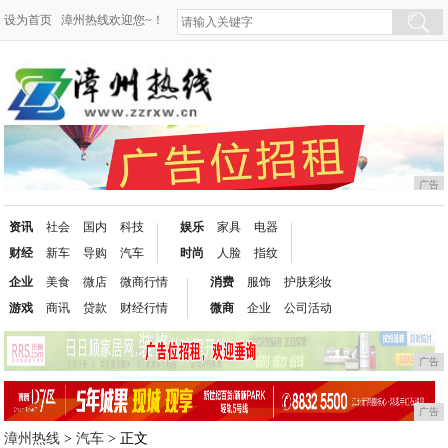
设为首页
漳州热线欢迎您~！
广告
资讯
社会
国内
科技
娱乐
家具
电器
财经
新车
导购
汽车
时尚
人脸
指纹
企业
美食
微店
微商行情
消费
服饰
护肤彩妆
游戏
商讯
贷款
财经行情
微商
企业
公司活动
广告
广告
漳州热线
>
汽车
> 正文