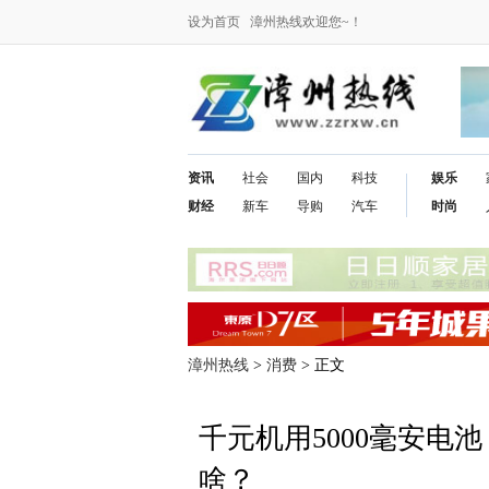
设为首页
漳州热线欢迎您~！
资讯
社会
国内
科技
娱乐
财经
新车
导购
汽车
时尚
漳州热线
>
消费
> 正文
千元机用5000毫安电
啥？