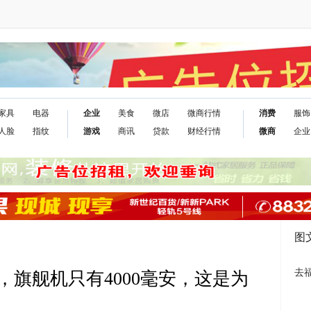
家具
电器
企业
美食
微店
微商行情
消费
服饰
人脸
指纹
游戏
商讯
贷款
财经行情
微商
企业
图
去
池，旗舰机只有4000毫安，这是为