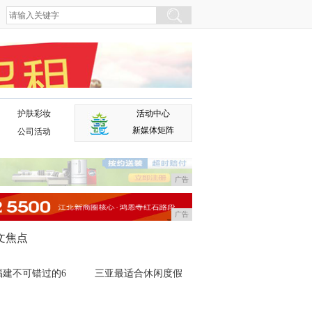
护肤彩妆
活动中心
广告
新媒体矩阵
公司活动
广告
广告
文焦点
福建不可错过的6
三亚最适合休闲度假