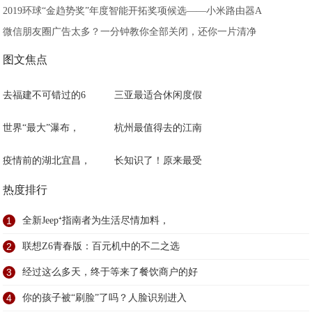
2019环球“金趋势奖”年度智能开拓奖项候选——小米路由器A
微信朋友圈广告太多？一分钟教你全部关闭，还你一片清净
图文焦点
去福建不可错过的6
三亚最适合休闲度假
世界“最大”瀑布，
杭州最值得去的江南
疫情前的湖北宜昌，
长知识了！原来最受
热度排行
1
全新Jeep⁺指南者为生活尽情加料，
2
联想Z6青春版：百元机中的不二之选
3
经过这么多天，终于等来了餐饮商户的好
4
你的孩子被“刷脸”了吗？人脸识别进入