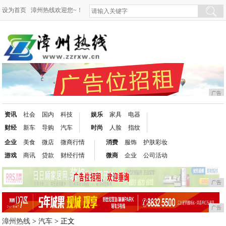
设为首页
漳州热线欢迎您~！
广告
资讯
社会
国内
科技
娱乐
家具
电器
财经
新车
导购
汽车
时尚
人脸
指纹
企业
美食
微店
微商行情
消费
服饰
护肤彩妆
游戏
商讯
贷款
财经行情
微商
企业
公司活动
广告
广告
漳州热线
>
汽车
> 正文