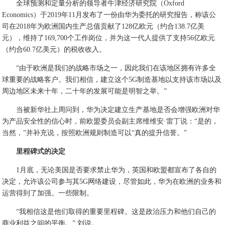
全球预测和定量分析的领导者牛津经济研究院（Oxford
Economics）于2019年11月发布了一份由华为委托的研究报告，称该公
司在2018年为欧洲国内生产总值贡献了128亿欧元（约合138.7亿美
元），维持了169,700个工作岗位，并为这一代人提供了支持56亿欧元
（约合60.7亿美元）的税收收入。
“由于欧洲是我们的战略市场之一，因此我们在该地区拥有许多全
球重要的战略客户。我们相信，建立这个5G制造基地以支持该市场以及
周边地区未来十年，二十年的发展可能是明智之举。”
当被新华社上周问到，华为决定建立生产基地是否会增强欧洲对华
为产品安全性的信心时，前欧盟委员会副主席维维安·雷丁说：“是的，
当然，”并补充说，按照欧洲规则制造可以“真的提升信誉。”
里程碑式的决定
1月底，无论美国是否要求禁止华为，英国和欧盟都宣布了各自的
决定，允许该公司参与其5G网络建设，尽管如此，华为在欧洲的业务和
运营得到了加强。一些限制。
“我相信这是他们取得的重要里程碑。这是政治压力和他们自己的
商业利益之间的平衡。” 刘说。