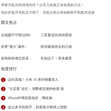
苹果手机怎样清理内存？分享几种真正有效果的方法！
现在的蓝牙耳机太方便了，充电仓拿出来就能和手机配对连接
图文焦点
去福建不可错过的6
三亚最适合休闲度假
世界“最大”瀑布，
杭州最值得去的江南
疫情前的湖北宜昌，
长知识了！原来最受
热度排行
1
迈向高端！小米 10 系列销量喜人
2
“云买菜”走红：消费者定闹钟抢菜 拣
3
iPhone8P再跌新低价，网友称，
4
这么多手机助手，到底谁才称得上智能