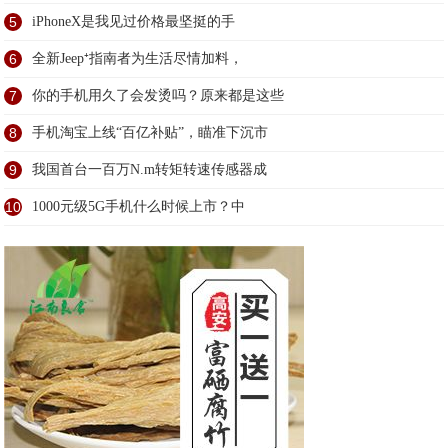
5
iPhoneX是我见过价格最坚挺的手
6
全新Jeep⁺指南者为生活尽情加料，
7
你的手机用久了会发烫吗？原来都是这些
8
手机淘宝上线“百亿补贴”，瞄准下沉市
9
我国首台一百万N.m转矩转速传感器成
10
1000元级5G手机什么时候上市？中