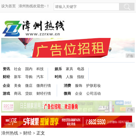
设为首页
漳州热线欢迎您~！
广告
资讯
社会
国内
科技
娱乐
家具
电器
财经
新车
导购
汽车
时尚
人脸
指纹
企业
美食
微店
微商行情
消费
服饰
护肤彩妆
游戏
商讯
贷款
财经行情
微商
企业
公司活动
广告
广告
漳州热线
>
财经
> 正文