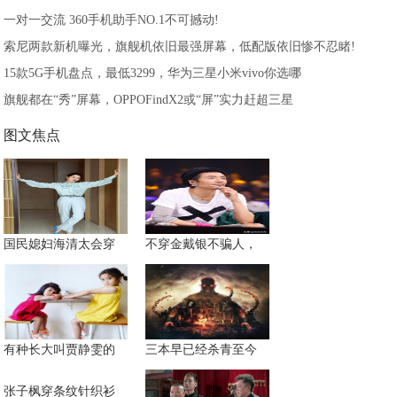
一对一交流 360手机助手NO.1不可撼动!
索尼两款新机曝光，旗舰机依旧最强屏幕，低配版依旧惨不忍睹!
15款5G手机盘点，最低3299，华为三星小米vivo你选哪
旗舰都在“秀”屏幕，OPPOFindX2或“屏”实力赶超三星
图文焦点
国民媳妇海清太会穿
不穿金戴银不骗人，
有种长大叫贾静雯的
三本早已经杀青至今
张子枫穿条纹针织衫