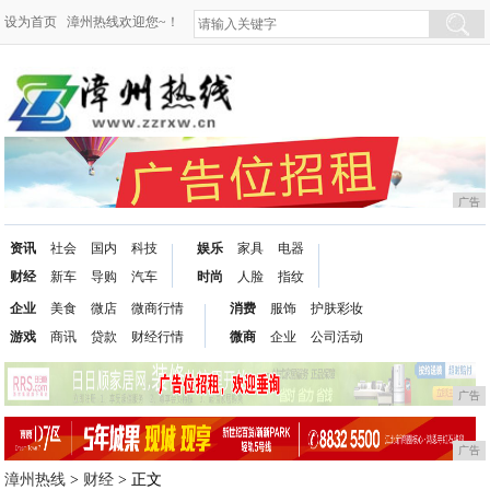
设为首页
漳州热线欢迎您~！
广告
资讯
社会
国内
科技
娱乐
家具
电器
财经
新车
导购
汽车
时尚
人脸
指纹
企业
美食
微店
微商行情
消费
服饰
护肤彩妆
游戏
商讯
贷款
财经行情
微商
企业
公司活动
广告
广告
漳州热线
>
财经
> 正文