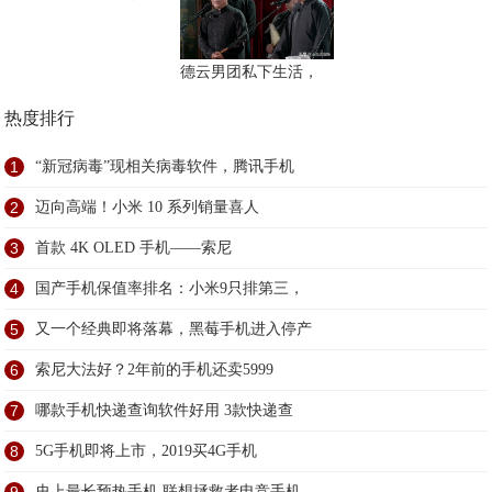
德云男团私下生活，
热度排行
1
“新冠病毒”现相关病毒软件，腾讯手机
2
迈向高端！小米 10 系列销量喜人
3
首款 4K OLED 手机——索尼
4
国产手机保值率排名：小米9只排第三，
5
又一个经典即将落幕，黑莓手机进入停产
6
索尼大法好？2年前的手机还卖5999
7
哪款手机快递查询软件好用 3款快递查
8
5G手机即将上市，2019买4G手机
史上最长预热手机,联想拯救者电竞手机