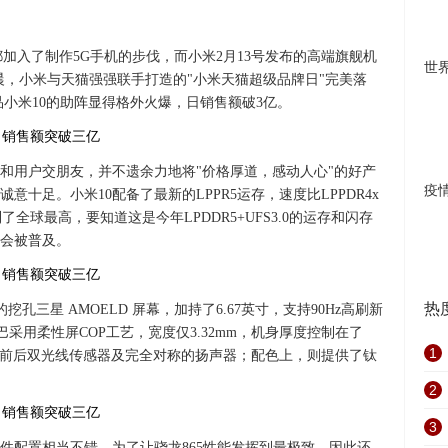
也都加入了制作5G手机的步伐，而小米2月13号发布的高端旗舰机
世
日凌晨，小米与天猫强强联手打造的"小米天猫超级品牌日"完美落
品小米10的助阵显得格外火爆，日销售额破3亿。
和用户交朋友，并不遗余力地将"价格厚道，感动人心"的好产
疫
意十足。小米10配备了最新的LPPR5运存，速度比LPPDR4x
了全球最高，要知道这是今年LPDDR5+UFS3.0的运存和闪存
会被普及。
热
挖孔三星 AMOELD 屏幕，加持了6.67英寸，支持90Hz高刷新
下巴采用柔性屏COP工艺，宽度仅3.32mm，机身厚度控制在了
1
配备前后双光线传感器及完全对称的扬声器；配色上，则提供了钛
2
3
硬件配置相当不错，为了让骁龙865性能发挥到最极致，因此还