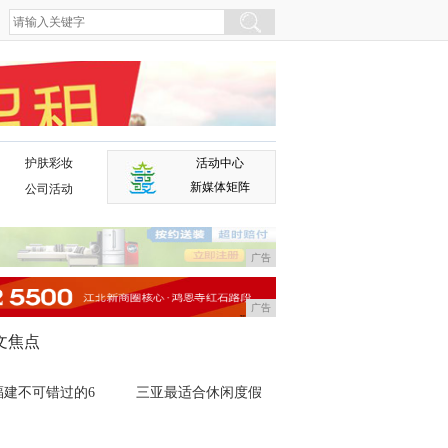
护肤彩妆
活动中心
广告
新媒体矩阵
公司活动
广告
广告
文焦点
福建不可错过的6
三亚最适合休闲度假