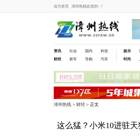
设为首页
漳州热线欢迎您~！
资讯
社会
国内
科技
娱乐
财经
新车
导购
汽车
时尚
漳州热线
>
财经
> 正文
这么猛？小米10进驻