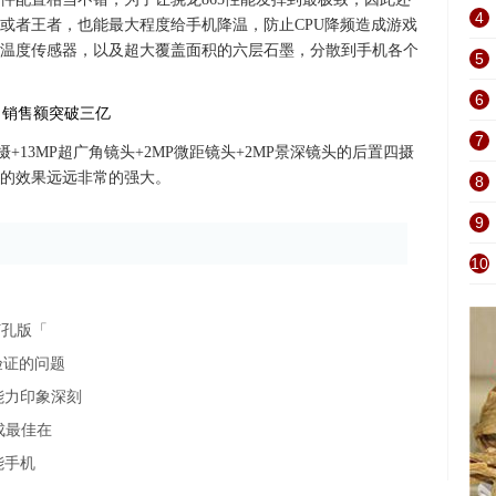
4
或者王者，也能最大程度给手机降温，防止CPU降频造成游戏
个温度传感器，以及超大覆盖面积的六层石墨，分散到手机各个
5
6
7
大底主摄+13MP超广角镜头+2MP微距镜头+2MP景深镜头的后置四摄
的效果远远非常的强大。
8
9
10
似打孔版「
验证的问题
能力印象深刻
o成最佳在
能手机