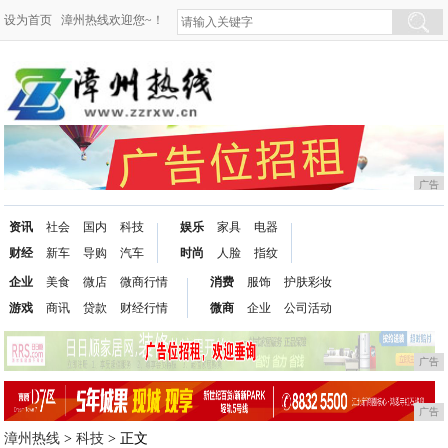
设为首页
漳州热线欢迎您~！
广告
资讯
社会
国内
科技
娱乐
家具
电器
财经
新车
导购
汽车
时尚
人脸
指纹
企业
美食
微店
微商行情
消费
服饰
护肤彩妆
游戏
商讯
贷款
财经行情
微商
企业
公司活动
广告
广告
漳州热线
>
科技
> 正文