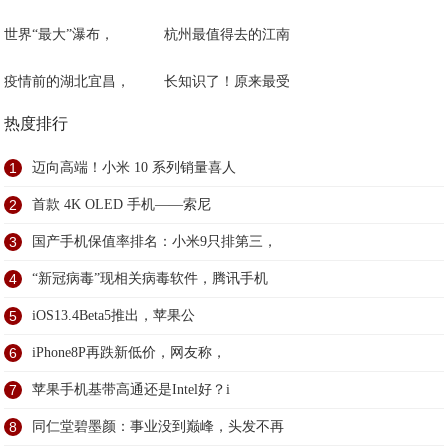
世界“最大”瀑布，
杭州最值得去的江南
疫情前的湖北宜昌，
长知识了！原来最受
热度排行
1
迈向高端！小米 10 系列销量喜人
2
首款 4K OLED 手机——索尼
3
国产手机保值率排名：小米9只排第三，
4
“新冠病毒”现相关病毒软件，腾讯手机
5
iOS13.4Beta5推出，苹果公
6
iPhone8P再跌新低价，网友称，
7
苹果手机基带高通还是Intel好？i
8
同仁堂碧墨颜：事业没到巅峰，头发不再