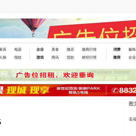
家具
电器
企业
美食
微店
微商行情
消费
服饰
人脸
指纹
游戏
商讯
贷款
财经行情
微商
企业
图
去
5