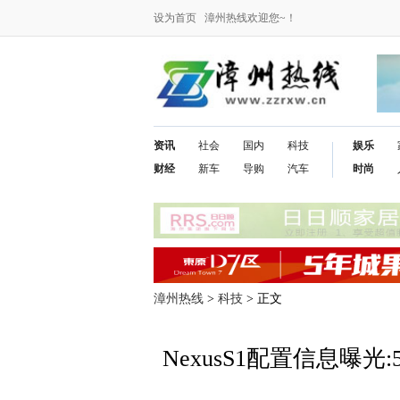
设为首页
漳州热线欢迎您~！
资讯
社会
国内
科技
娱乐
财经
新车
导购
汽车
时尚
漳州热线
>
科技
> 正文
NexusS1配置信息曝光: