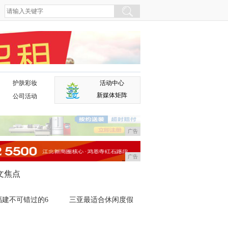
护肤彩妆
活动中心
广告
新媒体矩阵
公司活动
广告
广告
文焦点
福建不可错过的6
三亚最适合休闲度假