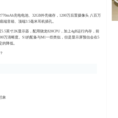
770mAh充电电池、32GB外壳储存，1200万后置摄像头 八百万
底端音箱、顶端3.5毫米耳机插孔。
.5英寸2K显示器，配用骁龙820CPU，加上4gB运行内存，前
00万清晰度。S1的配备与M1一些类似，但是显示屏预估会在5
一定的降低。
合？
你想象