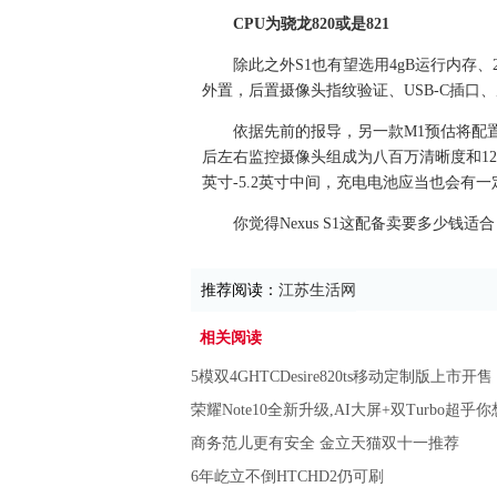
CPU为骁龙820或是821
除此之外S1也有望选用4gB运行内存、2
外置，后置摄像头指纹验证、USB-C插口、
依据先前的报导，另一款M1预估将配置5
后左右监控摄像头组成为八百万清晰度和12
英寸-5.2英寸中间，充电电池应当也会有
你觉得Nexus S1这配备卖要多少钱适
推荐阅读：
江苏生活网
相关阅读
5模双4GHTCDesire820ts移动定制版上市开售
荣耀Note10全新升级,AI大屏+双Turbo超乎
商务范儿更有安全 金立天猫双十一推荐
6年屹立不倒HTCHD2仍可刷