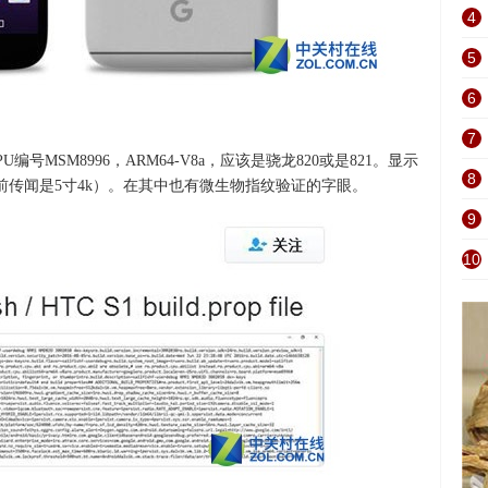
4
5
6
7
MSM8996，ARM64-V8a，应该是骁龙820或是821。显示
8
k（先前传闻是5寸4k）。在其中也有微生物指纹验证的字眼。
9
10