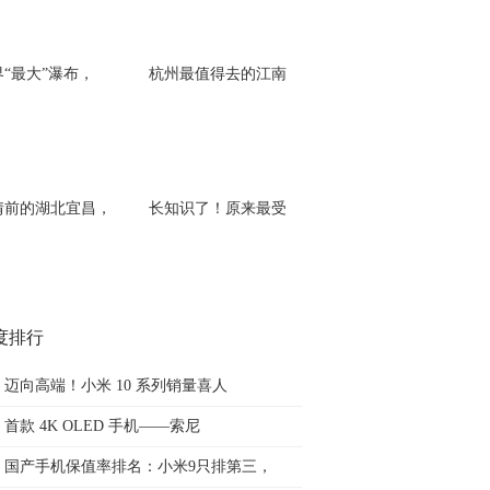
界“最大”瀑布，
杭州最值得去的江南
情前的湖北宜昌，
长知识了！原来最受
度排行
迈向高端！小米 10 系列销量喜人
首款 4K OLED 手机——索尼
国产手机保值率排名：小米9只排第三，