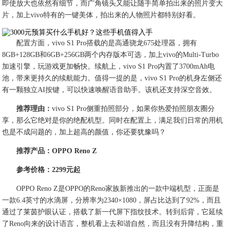
即使放大也依然有细节，而广角镜头又能让随手简单拍出来的照片变大
片，加上vivo特有的一键美体，拍出来的人物照片都特别好看。
配置方面，vivo S1 Pro搭载的是高通骁龙675处理器，拥有
8GB+128GB和6GB+256GB两个内存版本可选，加上vivo的Multi-Turbo
加速引擎，玩游戏更加畅快。续航上，vivo S1 Pro内置了3700mAh电
池，带来更持久的续航能力。值得一提的是，vivo S1 Pro的机身左侧还
有一颗独立AI按键，可以快速唤醒语音助手。该机还支持深空音效。
推荐理由：
vivo S1 Pro侧重拍照部分，如果你热爱拍照朋友圈分
享，那么它绝对是你的绝配机型。同时在配置上，满足我们日常的用机
也是不成问题的，加上超高的颜值，你还要犹豫吗？
推荐产品：OPPO Reno Z
参考价格：2299元起
OPPO Reno Z是OPPO的Reno家族新推出的一款中端机型，正面是
一款6.4英寸的水滴屏，分辨率为2340×1080，屏占比达到了92%，而且
通过了莱茵护眼认证，搭载了新一代屏下指纹技术。转到后背，它延续
了Reno向来的设计语言，整机看上去和谐自然，而且没有升降结构，重