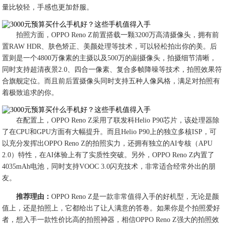
量比较轻，手感也更加舒服。
拍照方面，OPPO Reno Z前置搭载一颗3200万高清摄像头，拥有前
置RAW HDR、肤色矫正、美颜处理等技术，可以轻松拍出你的美。后
置则是一个4800万像素的主摄以及500万的副摄像头，拍摄细节清晰，
同时支持超清夜景2.0、四合一像素、复合多帧降噪等技术，拍照效果符
合旗舰定位。而且前后置摄像头同时支持五种人像风格，满足对拍照有
着极致追求的你。
在配置上，OPPO Reno Z采用了联发科Helio P90芯片，该处理器除
了在CPU和GPU方面有大幅提升。而且Helio P90上的独立多核ISP，可
以充分发挥出OPPO Reno Z的拍照实力，还拥有独立的AI专核（APU
2.0）特性，在AI体验上有了实质性突破。另外，OPPO Reno Z内置了
4035mAh电池，同时支持VOOC 3.0闪充技术，非常适合经常外出的朋
友。
推荐理由：
OPPO Reno Z是一款非常值得入手的好机型，无论是颜
值上，还是拍照上，它都给出了让人满意的答卷。如果你是个拍照爱好
者，想入手一款性价比高的拍照神器，相信OPPO Reno Z强大的拍照效