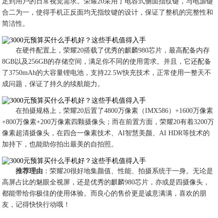
足到用户的日常视觉需求。荣耀20采用了电容式侧面指纹键，与电源键
合二为一，使得手机正反面均无指纹键的设计，保证了整机的完整性和
简洁性。
在硬件配置上，荣耀20搭载了优秀的麒麟980芯片，最高配备内存
8GB以及256GB的存储空间，满足你不同的使用需求。并且，它还配备
了3750mAh的大容量锂电池，支持22.5W快充技术，正常使用一整天不
成问题，保证了持久的续航能力。
在拍摄规格上，荣耀20后置了4800万像素（IMX586）+1600万像素
+800万像素+200万像素四颗摄像头；而在前置方面，荣耀20有着3200万
像素超清摄像头，在四合一像素技术、AI智慧美颜、AI HDR等技术的
加持下，也能助你拍出最美的自拍照。
推荐理由
：荣耀20很好地集颜值、性能、拍摄系统于一身。无论是
高屏占比的魅眼全视屏，还是优秀的麒麟980芯片，亦或是四摄像头，
都能带给你极佳的使用体验。而良心的售价更是诚意满满，喜欢的朋
友，记得快快行动哦！