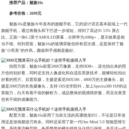
推荐产品：魅族16s
参考价格：2699元
魅族16s是魅族今年发布的旗舰手机，它的设计语言基本延续上一代
旗舰手机，通过将额头和下巴进一步缩短，得到了高达91.53% 屏占
比。正面一块6.2英寸AMOLED屏幕，分辨率为1080p+，显示效果是相
当不错。转到背面，魅族16s的玻璃背板也特有层次感，还是保持了魅
族“小而美”的作风，颜值和手感都是极好。
拍照方面，魅族16s前置2000万像素，支持HDR+，逆光拍出来的照
片也特别好看，同时还支持人像虚化和自适应美肤技术，能够轻松拍出
好看的照片。后置双摄，主摄是索尼IMX586，4800万的主摄像头，副
摄是2000万的长焦摄像头，支持 OIS光学防抖，加上Spectra380 ISP的运
算能力，白天有着不俗的解析力，成品整体的观感很舒服，而且在夜景
也有不错的成像能力。
配置方面，魅族16s采用了当前主流的高通骁龙855，不论是日常使
用还是游戏都游刃有余。同时还采用了新一代One Mind 3.0 智能思维引
擎，系统更流畅节能。备受赞誉的横向线性马达得以保留，并且这一代