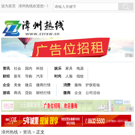
设为首页
漳州热线欢迎您~！
广告
资讯
社会
国内
科技
娱乐
家具
电器
财经
新车
导购
汽车
时尚
人脸
指纹
企业
美食
微店
微商行情
消费
服饰
护肤彩妆
游戏
商讯
贷款
财经行情
微商
企业
公司活动
广告
广告
漳州热线
>
资讯
> 正文