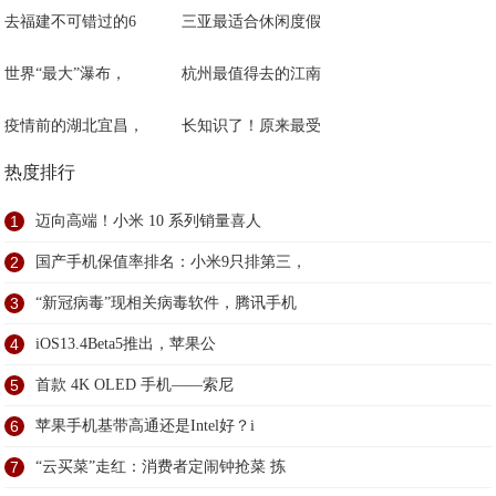
去福建不可错过的6
三亚最适合休闲度假
世界“最大”瀑布，
杭州最值得去的江南
疫情前的湖北宜昌，
长知识了！原来最受
热度排行
1
迈向高端！小米 10 系列销量喜人
2
国产手机保值率排名：小米9只排第三，
3
“新冠病毒”现相关病毒软件，腾讯手机
4
iOS13.4Beta5推出，苹果公
5
首款 4K OLED 手机——索尼
6
苹果手机基带高通还是Intel好？i
7
“云买菜”走红：消费者定闹钟抢菜 拣