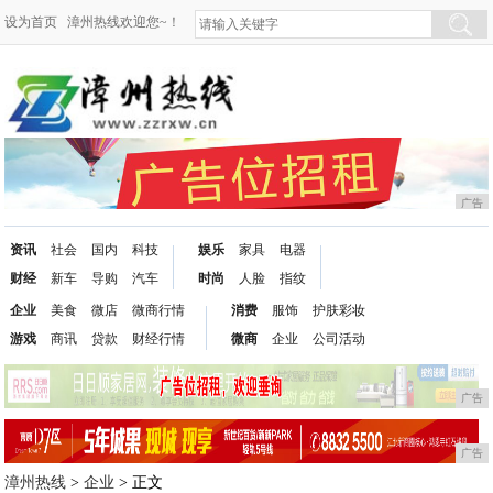
设为首页
漳州热线欢迎您~！
广告
资讯
社会
国内
科技
娱乐
家具
电器
财经
新车
导购
汽车
时尚
人脸
指纹
企业
美食
微店
微商行情
消费
服饰
护肤彩妆
游戏
商讯
贷款
财经行情
微商
企业
公司活动
广告
广告
漳州热线
>
企业
> 正文