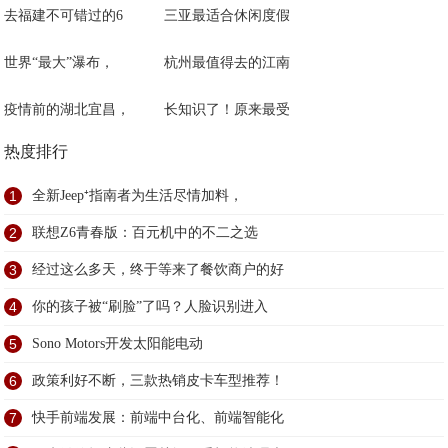
去福建不可错过的6
三亚最适合休闲度假
世界“最大”瀑布，
杭州最值得去的江南
疫情前的湖北宜昌，
长知识了！原来最受
热度排行
1
全新Jeep⁺指南者为生活尽情加料，
2
联想Z6青春版：百元机中的不二之选
3
经过这么多天，终于等来了餐饮商户的好
4
你的孩子被“刷脸”了吗？人脸识别进入
5
Sono Motors开发太阳能电动
6
政策利好不断，三款热销皮卡车型推荐！
7
快手前端发展：前端中台化、前端智能化