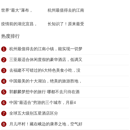
世界“最大”瀑布，
杭州最值得去的江南
疫情前的湖北宜昌，
长知识了！原来最受
热度排行
1
杭州最值得去的江南小镇，能实现一切梦
2
三亚最适合休闲度假的豪华酒店，低调又
3
去福建不可错过的6大特色美食小吃，没
4
中国最美的十大湖泊，绝美的旅游胜地，
5
郭麒麟梦想中的旅行 哪都不去只待在酒
6
中国“最适合”穷游的三个城市，月薪4
7
全球五大级别五星酒店区分
8
月儿坪村！藏在峨边的康养之地，空气好