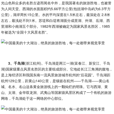
光山色和众多的名胜古迹而闻名中外，是我国著名的旅游胜地，也被誉
为人间天堂。西湖的水面面积约5.66平方公里(包括湖中岛屿为6.3平方
公里)，湖岸周长15公里。水的平均深度在1.5米左右，最深处在 2.8米
左右，最浅处不到1米。苏堤和白堤将湖面分成里湖、外湖、岳湖、西
里湖和小南湖五个部分。1982年西湖被确定为国家风景名胜区，1985
年被选为“全国十大风景名胜”。
3、千岛湖
(浙江杭州)。千岛湖是两江一湖(富春江、新安江、千岛
湖)国家级重点风景名胜区的主要组成部分。它地处长江三角洲的腹地，
是上海经济区和我国东南一流风景旅游城市杭州的“后花园”。千岛湖距
杭州129公里，距黄山140公里，是镶嵌在杭州——千岛湖——黄山名
城、名水、名山这条黄金旅游线上的一颗灿烂的明珠。它与西湖、黄
山、太湖、金华双龙洞、武夷山等国家级风景区构成了一个有机的旅游
网络，千岛湖处于这一网络的中心部位。