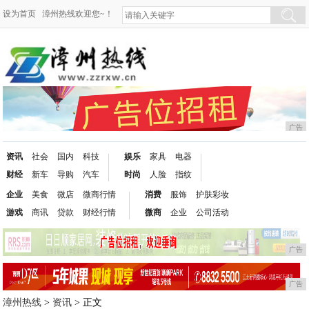
设为首页
漳州热线欢迎您~！
广告
资讯
社会
国内
科技
娱乐
家具
电器
财经
新车
导购
汽车
时尚
人脸
指纹
企业
美食
微店
微商行情
消费
服饰
护肤彩妆
游戏
商讯
贷款
财经行情
微商
企业
公司活动
广告
广告
漳州热线
>
资讯
> 正文